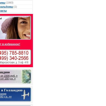
умы
(1883)
оальбомы
(1)
такты
т в избранное!
ландию
от 1500 руб. »
от 150 у.е. »
 в Голландию
вание
80 у.е. »»