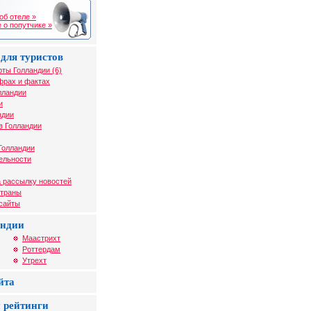
об отеле »
 о попутчике »
для туристов
рты Голландии (6)
фрах и фактах
лландии
и
ндии
в Голландии
Голландии
ельности
 рассылку новостей
страны
 сайты
андии
Маастрихт
Роттердам
Утрехт
йта
 рейтинги