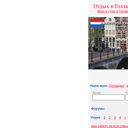
Отдых в Голл
Визы и туры в Голл
Навигация
:
Голландия
/
Логин:
П
Форумы
Pages
:
1
2
3
4
»
ищу работу на всю семь