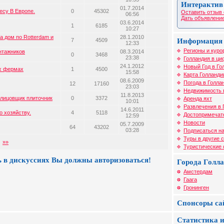
Интерактив
01.7.2014
есу В Европе.
0
45302
Оставить отзыв 
06:56
Дать объявление
03.6.2014
1
6185
10:27
а дом по Rotterdam и
28.1.2010
7
4509
Информация 
12:33
Регионы и куро
нтажников
08.3.2014
0
3468
23:38
Голландия в ци
24.1.2012
Новый Год в Го
ых фермах
1
4500
15:58
Карта Голланди
08.6.2009
Погода в Голла
12
17160
23:03
Недвижимость 
11.8.2013
блицовщик плиточник
0
3372
Аренда яхт
10:01
Развлечения в 
14.6.2011
 хозяйству.
4
5118
Достопримечат
12:59
Новости
05.7.2009
64
43202
03:28
Подписаться на
Туры в другие 
»»
Туристические
 в дискуссиях Вы должны авторизоваться!
Города Голл
Амстердам
Гаага
Гронинген
Спонсоры са
Статистика и