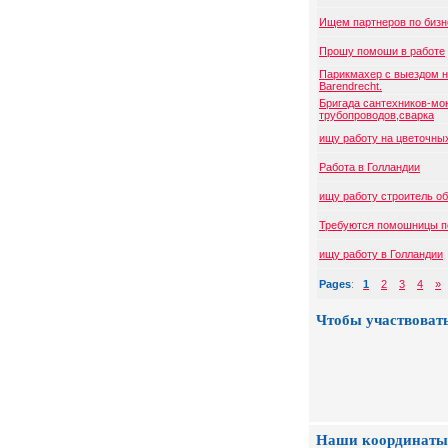
Ищем партнеров по бизн
Прошу помоши в работе
Парикмахер с выездом н
Barendrecht.
Бригада сантехников-мо
трубопроводов,сварка
ищу работу на цветочн
Работа в Голландии
ищу работу строитель о
Требуются помошницы по
ищу работу в Голландии
Pages
:
1
2
3
4
»
Чтобы участвовать
Наши координаты