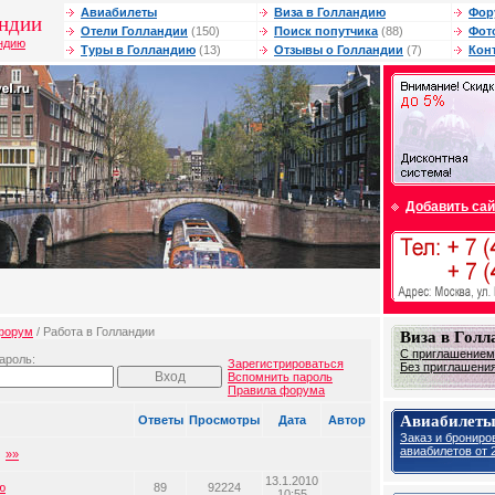
Авиабилеты
Виза в Голландию
Фор
андии
Отели Голландии
(150)
Поиск попутчика
(88)
Фот
андию
Туры в Голландию
(13)
Отзывы о Голландии
(7)
Кон
Добавить сай
форум
/ Работа в Голландии
Виза в Гол
С приглашением 
ароль:
Зарегистрироваться
Без приглашения 
Вспомнить пароль
Правила форума
Авиабилеты
Ответы
Просмотры
Дата
Автор
Заказ и брониро
авиабилетов от 2
»»
13.1.2010
ю
89
92224
10:55