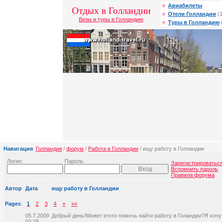
Авиабилеты
Отдых в Голландии
Отели Голландии
(1
Визы и туры в Голландию
Туры в Голландию
Навигация
:
Голландия
/
форум
/
Работа в Голландии
/ ищу работу в Голландии
Логин:
Пароль:
Зарегистрироватьс
Вспомнить пароль
Правила форума
Автор
Дата
ищу работу в Голландии
Pages
:
1
2
3
4
»
»»
05.7.2009
Добрый день!Может ктото помочь найти работу в Голандии?Я хочу
03:28