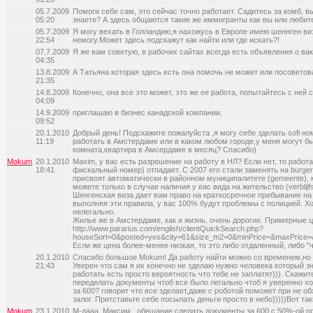
05.7.2009
Помоги себе сам, это сейчас точно работает. Садитесь за комб, в
05:20
знаете? А здесь общаются такие же иммигранты как вы или любите
05.7.2009
Я могу вехать в Голландию,я нахожусь в Европе имею шеннген виз
22:54
немогу.Может здесь подскажут как найти или где искать?!
07.7.2009
Я же вам советую, в рабочих сайтах всегда есть объявления о вак
04:35
13.8.2009
А Татьяна которая здесь есть она помочь не может или посоветова
21:35
14.8.2009
Конечно, она все это может, это же ее работа, попытайтесь с ней с
04:09
14.9.2009
приглашаю в бизнес канадской компании.
09:52
20.1.2010
Добрый день! Подскажите пожалуйста ,я могу себе зделать sofi н
11:19
работать в Амстердаме или в каком любом городе,у меня могут бы
комната,квартира в Амсердаме в месяц? Спасибо)
Mokum
20.1.2010
Maxim, у вас есть разрешение на работу в НЛ? Если нет, то работ
18:41
фискальный номер) отпадает. С 2007 его стали заменять на burgers
присвоят автоматически в районном муниципалитете (gemeente),
можете только в случае наличия у вас вида на жительство (verblijf
Шенгенская виза дает вам право на краткосрочное пребывание на 
выполняя эти правила, у вас 100% будут проблемы с полицией. Х
нелегально.
Жилье же в Амстердаме, как и жизнь, очень дорогие. Примерные 
http://www.pararius.com/english/clientQuickSearch.php?
houseSort=0&posted=yes&city=61&size_m2=0&minPrice=&maxPrice=
Если же цена более-менее низкая, то это либо отдаленный, либо "
20.1.2010
Спасибо большое Mokum! Да работу найти можно со временем,но в
21:43
Уверен что сам я их конечно не зделаю нужно человека который зн
работать есть просто вероятность что тебе не заплатят))). Скажи
переделать документы чтоб все было легально чтоб я уверенно х
за 600? говорит что все зделает,даже с роботой поможет при не об
залог. Притставьте себе посылать деньги просто в небо)))))Вот т
Mokum
23.1.2010
М-дааа, Максим...обещание сделать документы за 600 с 50%-ой пре