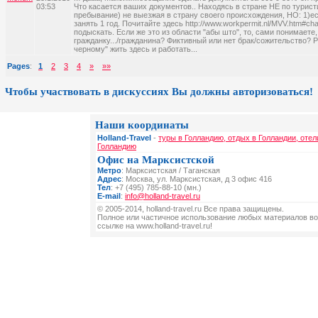
03:53
Что касается ваших документов.. Находясь в стране НЕ по тури
пребывание) не выезжая в страну своего происхождения, НО: 1)е
занять 1 год. Почитайте здесь http://www.workpermit.nl/MVV.htm#
подыскать. Если же это из области "абы што", то, сами понимаете
гражданку.../гражданина? Фиктивный или нет брак/сожительство? Ра
черному" жить здесь и работать...
Pages
:
1
2
3
4
»
»»
Чтобы участвовать в дискуссиях Вы должны авторизоваться!
Наши координаты
Holland-Travel
-
туры в Голландию, отдых в Голландии, отел
Голландию
Офис на Марксистской
Метро
: Марксистская / Таганская
Адрес
: Москва, ул. Марксистская, д 3 офис 416
Тел
: +7 (495) 785-88-10 (мн.)
E-mail
:
info@holland-travel.ru
© 2005-2014, holland-travel.ru Все права защищены.
Полное или частичное использование любых материалов во
ссылке на www.holland-travel.ru!