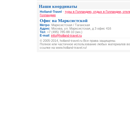
Наши координаты
Holland-Travel
-
туры в Голландию, отдых в Голландии, отел
Голландию
Офис на Марксистской
Метро
: Марксистская / Таганская
Адрес
: Москва, ул. Марксистская, д 3 офис 416
Тел
: +7 (495) 785-88-10 (мн.)
E-mail
:
info@holland-travel.ru
© 2005-2014, holland-travel.ru Все права защищены.
Полное или частичное использование любых материалов во
ссылке на www.holland-travel.ru!