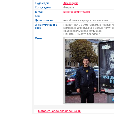
Куда едем
Амстердам
Когда едем
Февраль
E-mail
kirillprospekt@mail.ru
Тел
Цель поиска
чем больше народу - тем веселее
О попутчике и о
Привет, лечу в Амстердам, в первых 
себе
компанию для отдыха с целью получен
Был несколько раз, хочу еще!
Пишите... Вместе веселее!!!
Фото
Оставить свое объявление »»