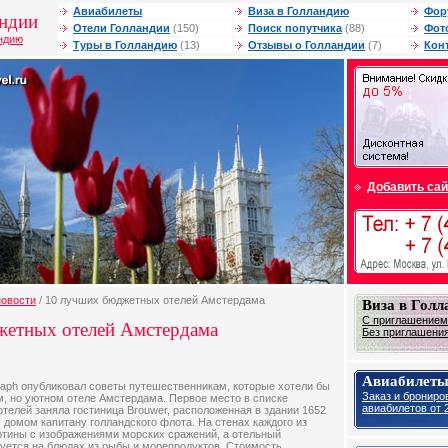
Авиабилеты
Виза в Голландию
Фор
андии
Отели Голландии
(150)
Поиск попутчика
(88)
Фот
андию
Туры в Голландию
(13)
Отзывы о Голландии
(7)
Кон
Добавить сай
новости
/ 10 лучших бюджетных отелей Амстердама
Виза в Гол
С приглашением 
жетных отелей Амстердама
Без приглашения 
Авиабилеты
raph опубликовал советы путешественникам, которые хотели бы
Заказ и брониро
м, но уютном отеле Амстердама. Первое место в списке
авиабилетов от 2
елей заняла гостиница Brouwer, расположенная в здании 1652
 домом капитану голландского флота. На стенах каждого из
ртины с изображениями морских сражений, а отельный
уется на блюдах из рыбы и морепродуктов. Стоимость