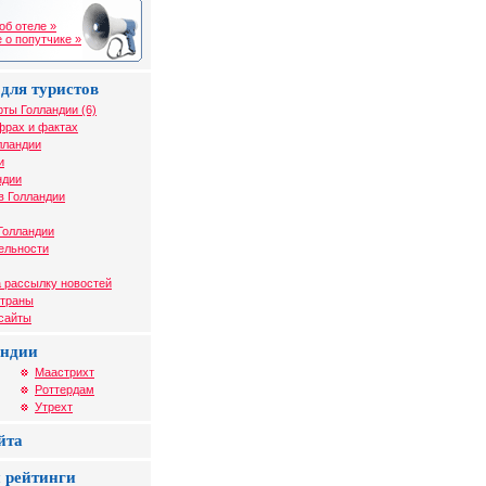
об отеле »
 о попутчике »
для туристов
рты Голландии (6)
фрах и фактах
лландии
и
ндии
в Голландии
Голландии
ельности
 рассылку новостей
страны
 сайты
андии
Маастрихт
Роттердам
Утрехт
йта
 рейтинги