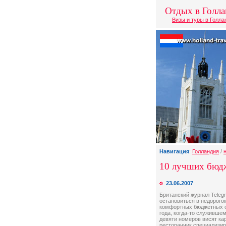
Отдых в Голл
Визы и туры в Голл
Навигация
:
Голландия
/
10 лучших бюд
23.06.2007
Британский журнал Teleg
остановиться в недорого
комфортных бюджетных от
года, когда-то служившем
девяти номеров висят ка
ресторанчик специализир