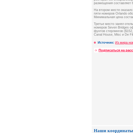
размещения составляет 6
На втором месте оказалс
пяти номеров Orlando об
Минимальная цена состав
Третье место занял отел
номеров Seven Bridges о
фунтов стерлингов ($152,44
Canal House, Misc и De Fil
Источник:
Из мира но
Подписаться на рас
Наши координаты