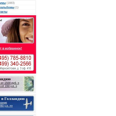
умы
(1883)
оальбомы
(1)
такты
т в избранное!
ландию
от 1500 руб. »
от 150 у.е. »
 в Голландию
вание
80 у.е. »»