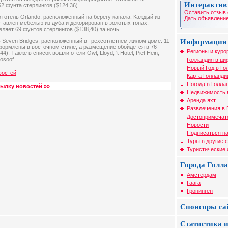
Интерактив
2 фунта стерлингов ($124,36).
Оставить отзыв 
я отель Orlando, расположенный на берегу канала. Каждый из
Дать объявление
ставлен мебелью из дуба и декорирован в золотых тонах.
ляет 69 фунтов стерлингов ($138,40) за ночь.
Информация 
ь Seven Bridges, расположенный в трехсотлетнем жилом доме. 11
формлены в восточном стиле, а размещение обойдется в 76
Регионы и куро
). Также в список вошли отели Owl, Lloyd, ‘t Hotel, Piet Hein,
osoof.
Голландия в ци
Новый Год в Го
востей
Карта Голланди
Погода в Голла
сылку новостей »»
Недвижимость 
Аренда яхт
Развлечения в 
Достопримечат
Новости
Подписаться на
Туры в другие 
Туристические
Города Голл
Амстердам
Гаага
Гронинген
Спонсоры са
Статистика и