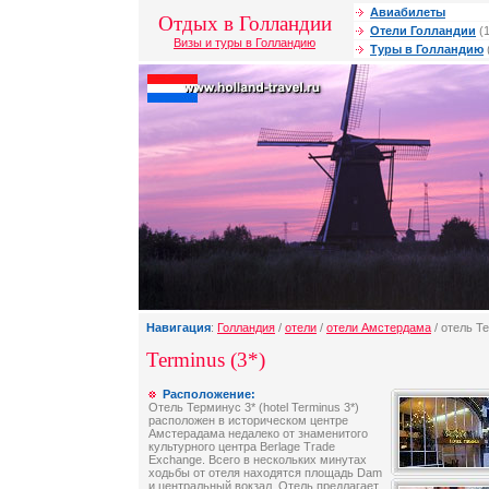
Авиабилеты
Отдых в Голландии
Отели Голландии
(1
Визы и туры в Голландию
Туры в Голландию
Навигация
:
Голландия
/
отели
/
отели Амстердама
/ отель T
Terminus (3*)
Расположение:
Отель Терминус 3* (hotel Terminus 3*)
расположен в историческом центре
Амстерадама недалеко от знаменитого
культурного центра Berlage Trade
Exchange. Всего в нескольких минутах
ходьбы от отеля находятся площадь Dam
и центральный вокзал. Отель предлагает