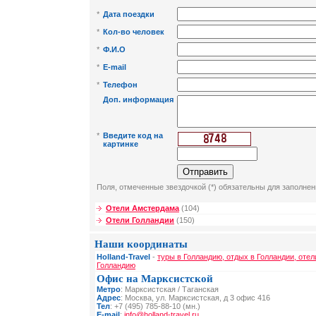
*
Дата поездки
*
Кол-во человек
*
Ф.И.О
*
E-mail
*
Телефон
Доп. информация
*
Введите код на
картинке
Поля, отмеченные звездочкой (*) обязательны для заполнен
Отели Амстердама
(104)
Отели Голландии
(150)
Наши координаты
Holland-Travel
-
туры в Голландию, отдых в Голландии, отел
Голландию
Офис на Марксистской
Метро
: Марксистская / Таганская
Адрес
: Москва, ул. Марксистская, д 3 офис 416
Тел
: +7 (495) 785-88-10 (мн.)
E-mail
:
info@holland-travel.ru