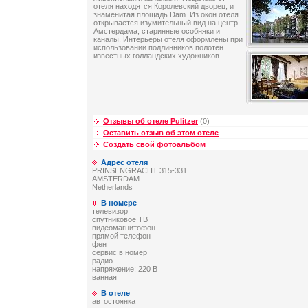
отеля находятся Королевский дворец, и
знаменитая площадь Dam. Из окон отеля
открывается изумительный вид на центр
Амстердама, старинные особняки и
каналы. Интерьеры отеля оформлены при
использовании подлинников полотен
известных голландских художников.
Отзывы об отеле Pulitzer
(0)
Оставить отзыв об этом отеле
Создать свой фотоальбом
Адрес отеля
PRINSENGRACHT 315-331
AMSTERDAM
Netherlands
В номере
телевизор
спутниковое ТВ
видеомагнитофон
прямой телефон
фен
сервис в номер
радио
напряжение: 220 В
ванная
В отеле
автостоянка