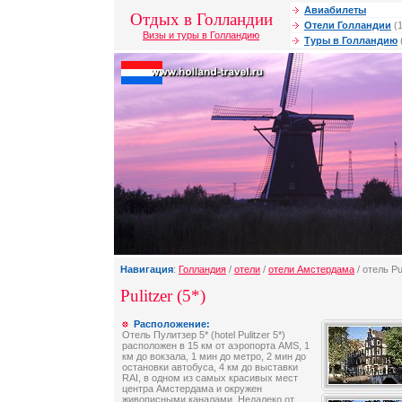
Авиабилеты
Отдых в Голландии
Отели Голландии
(1
Визы и туры в Голландию
Туры в Голландию
Навигация
:
Голландия
/
отели
/
отели Амстердама
/ отель Pul
Pulitzer (5*)
Расположение:
Отель Пулитзер 5* (hotel Pulitzer 5*)
расположен в 15 км от аэропорта AMS, 1
км до вокзала, 1 мин до метро, 2 мин до
остановки автобуса, 4 км до выставки
RAI, в одном из самых красивых мест
центра Амстердама и окружен
живописными каналами. Недалеко от