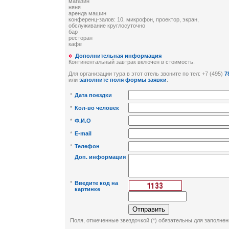
магазин
няня
аренда машин
конференц-залов: 10, микрофон, проектор, экран,
обслуживание круглосуточно
бар
ресторан
кафе
Дополнительная информация
Континентальный завтрак включен в стоимость.
Для организации тура в этот отель звоните по тел: +7 (495)
7
или
заполните поля формы заявки
:
*
Дата поездки
*
Кол-во человек
*
Ф.И.О
*
E-mail
*
Телефон
Доп. информация
*
Введите код на
картинке
Поля, отмеченные звездочкой (*) обязательны для заполнен