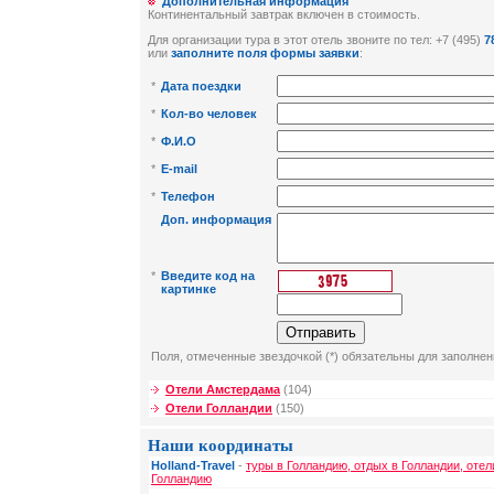
Дополнительная информация
Континентальный завтрак включен в стоимость.
Для организации тура в этот отель звоните по тел: +7 (495)
7
или
заполните поля формы заявки
:
*
Дата поездки
*
Кол-во человек
*
Ф.И.О
*
E-mail
*
Телефон
Доп. информация
*
Введите код на
картинке
Поля, отмеченные звездочкой (*) обязательны для заполнен
Отели Амстердама
(104)
Отели Голландии
(150)
Наши координаты
Holland-Travel
-
туры в Голландию, отдых в Голландии, отел
Голландию