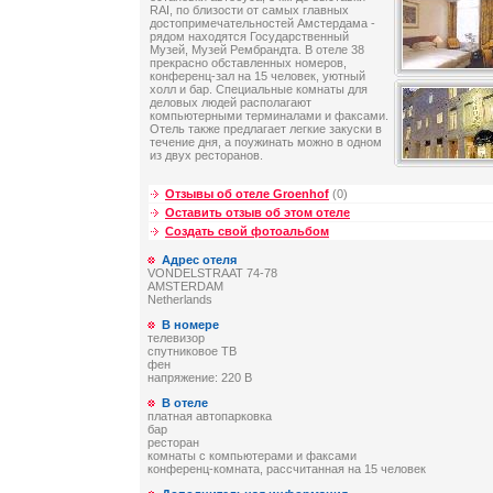
RAI, по близости от самых главных
достопримечательностей Амстердама -
рядом находятся Государственный
Музей, Музей Рембрандта. В отеле 38
прекрасно обставленных номеров,
конференц-зал на 15 человек, уютный
холл и бар. Специальные комнаты для
деловых людей располагают
компьютерными терминалами и факсами.
Отель также предлагает легкие закуски в
течение дня, а поужинать можно в одном
из двух ресторанов.
Отзывы об отеле Groenhof
(0)
Оставить отзыв об этом отеле
Создать свой фотоальбом
Адрес отеля
VONDELSTRAAT 74-78
AMSTERDAM
Netherlands
В номере
телевизор
спутниковое ТВ
фен
напряжение: 220 В
В отеле
платная автопарковка
бар
ресторан
комнаты с компьютерами и факсами
конференц-комната, рассчитанная на 15 человек