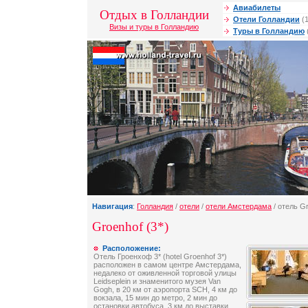
Авиабилеты
Отдых в Голландии
Отели Голландии
(1
Визы и туры в Голландию
Туры в Голландию
Навигация
:
Голландия
/
отели
/
отели Амстердама
/ отель G
Groenhof (3*)
Расположение:
Отель Гроенхоф 3* (hotel Groenhof 3*)
расположен в самом центре Амстердама,
недалеко от оживленной торговой улицы
Leidseplein и знаменитого музея Van
Gogh, в 20 км от аэропорта SCH, 4 км до
вокзала, 15 мин до метро, 2 мин до
остановки автобуса, 3 км до выставки