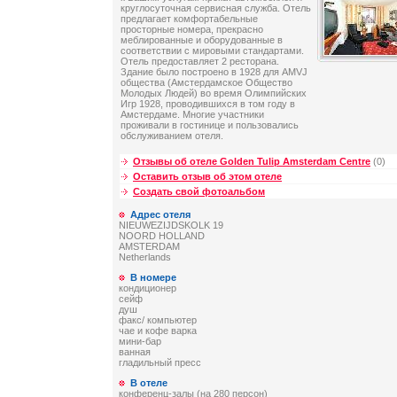
круглосуточная сервисная служба. Отель
предлагает комфортабельные
просторные номера, прекрасно
меблированные и оборудованные в
соответствии с мировыми стандартами.
Отель предоставляет 2 ресторана.
Здание было построено в 1928 для AMVJ
общества (Амстердамское Общество
Молодых Людей) во время Олимпийских
Игр 1928, проводившихся в том году в
Амстердаме. Многие участники
проживали в гостинице и пользовались
обслуживанием отеля.
Отзывы об отеле Golden Tulip Amsterdam Centre
(0)
Оставить отзыв об этом отеле
Создать свой фотоальбом
Адрес отеля
NIEUWEZIJDSKOLK 19
NOORD HOLLAND
AMSTERDAM
Netherlands
В номере
кондиционер
сейф
душ
факс/ компьютер
чае и кофе варка
мини-бар
ванная
гладильный пресс
В отеле
конференц-залы (на 280 персон)