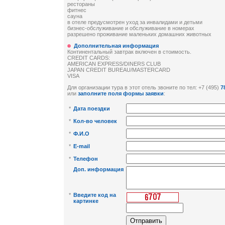
рестораны
фитнес
сауна
в отеле предусмотрен уход за инвалидами и детьми
бизнес-обслуживание и обслуживание в номерах
разрешено проживание маленьких домашних животных
Дополнительная информация
Континентальный завтрак включен в стоимость.
CREDIT CARDS:
AMERICAN EXPRESS/DINERS CLUB
JAPAN CREDIT BUREAU/MASTERCARD
VISA
Для организации тура в этот отель звоните по тел: +7 (495)
7
или
заполните поля формы заявки
:
*
Дата поездки
*
Кол-во человек
*
Ф.И.О
*
E-mail
*
Телефон
Доп. информация
*
Введите код на
картинке