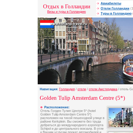
Авиабилеты
Отдых в Голландии
Отели Голландии
(1
Визы и туры в Голландию
Туры в Голландию
Навигация
:
Голландия
/
отели
/
отели Амстердама
/ отель Go
Golden Tulip Amsterdam Centre (5*)
Расположение:
Отель Голден Тулип Центре 5* (hotel
Golden Tulip Amsterdam Centre 5*)
расположен на тихой пешеходной улице в
районе Kerkplein. Вы сможете без труда
добраться до международного аэропорта
Schipol и до центрального вокзала. В отле
к Вашим услугам прокат автомобилей и