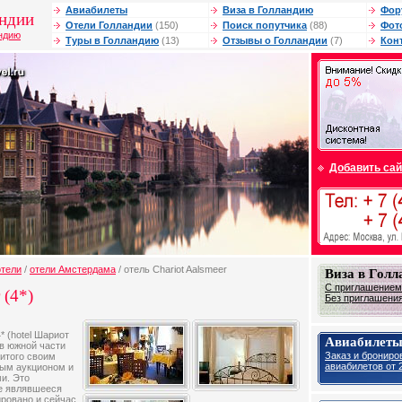
Авиабилеты
Виза в Голландию
Фор
андии
Отели Голландии
(150)
Поиск попутчика
(88)
Фот
андию
Туры в Голландию
(13)
Отзывы о Голландии
(7)
Кон
Добавить сай
отели
/
отели Амстердама
/ отель Chariot Aalsmeer
Виза в Гол
С приглашением 
 (4*)
Без приглашения 
 (hotel Шариот
Авиабилеты
в южной части
Заказ и брониро
нитого своим
авиабилетов от 2
ым аукционом и
и. Это
ее являвшееся
ировано и сейчас