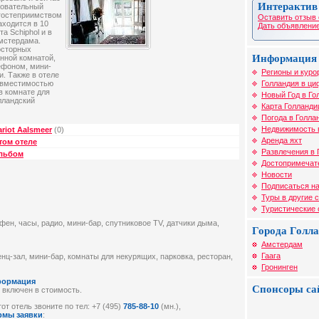
Интерактив
ровательный
 гостеприимством
Оставить отзыв 
аходится в 10
Дать объявление
а Schiphol и в
Амстердама.
росторных
Информация 
нной комнатой,
ефоном, мини-
Регионы и куро
и. Также в отеле
Голландия в ци
 вместимостью
в комнате для
Новый Год в Го
лландский
Карта Голланди
Погода в Голла
Недвижимость 
riot Aalsmeer
(0)
Аренда яхт
том отеле
Развлечения в 
альбом
Достопримечат
Новости
Подписаться на
Туры в другие 
Туристические
 фен, часы, радио, мини-бар, спутниковое TV, датчики дыма,
Города Голл
Амстердам
Гаага
нц-зал, мини-бар, комнаты для некурящих, парковка, ресторан,
Гронинген
формация
Спонсоры са
 включен в стоимость.
от отель звоните по тел: +7 (495)
785-88-10
(мн.),
рмы заявки
: