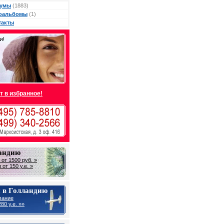
умы
(1883)
оальбомы
(1)
такты
т в избранное!
ландию
от 1500 руб. »
от 150 у.е. »
 в Голландию
вание
80 у.е. »»