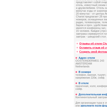
представляет собой оча
отель, известный своим
и дружелюбием. Отель н
минутах езды от аэропорт
20 минутах - от центра 
Chariot предлагает 28 п
номеров, оснащенных ва
радио, телевизором, тел
баром и проч. удобствам
имеется конференц-зал,
15 человек. Каждое утро 
завтрака сервируется го
завтрак - шведский стол.
Отзывы об отеле Cha
Оставить отзыв об э
Создать свой фото
Адрес отеля
OOSTEINDERWEG 243
AMSTERDAM
Netherlands
В номере
телефон, ванная, туалет,
напряжение 220в, сейф.
В отеле
прачечная, холл, конфере
сейф.
Дополнительная ин
Континентальный завтрак
Для организации тура в эт
или
заполните поля фо