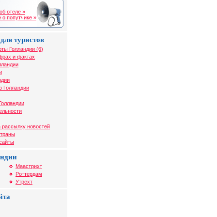
об отеле »
 о попутчике »
для туристов
рты Голландии (6)
фрах и фактах
лландии
и
ндии
в Голландии
Голландии
ельности
 рассылку новостей
страны
 сайты
андии
Маастрихт
Роттердам
Утрехт
йта