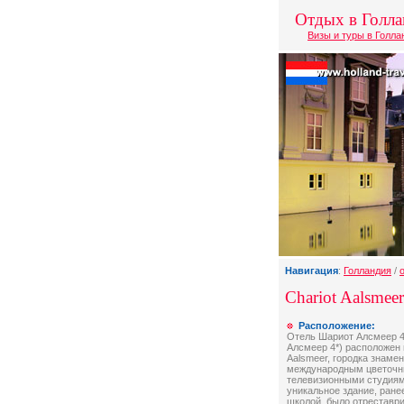
Отдых в Голл
Визы и туры в Голл
Навигация
:
Голландия
/
Chariot Aalsmeer
Расположение:
Отель Шариот Алсмеер 4*
Алсмеер 4*) расположен 
Aalsmeer, городка знаме
международным цветочн
телевизионными студиям
уникальное здание, ран
школой, было отреставр