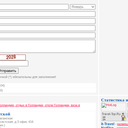
чкой (*) обязательны для заполнения!
04)
0)
Статистика и
Голландию, отдых в Голландии, отели Голландии, виза в
тской
Таганская
ксистская, д 3 офис 416
It-Travel
-
размещ
мн.)