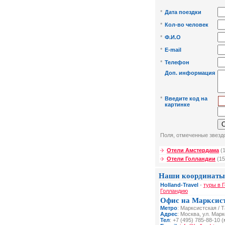
*
Дата поездки
*
Кол-во человек
*
Ф.И.О
*
E-mail
*
Телефон
Доп. информация
*
Введите код на
картинке
Поля, отмеченные звездо
Отели Амстердама
(1
Отели Голландии
(15
Наши координаты
Holland-Travel
-
туры в 
Голландию
Офис на Марксис
Метро
: Марксистская / 
Адрес
: Москва, ул. Мар
Тел
: +7 (495) 785-88-10 (