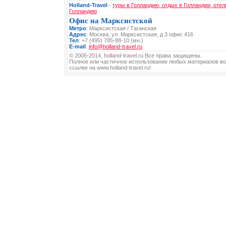
Holland-Travel
-
туры в Голландию, отдых в Голландии, отел
Голландию
Офис на Марксистской
Метро
: Марксистская / Таганская
Адрес
: Москва, ул. Марксистская, д 3 офис 416
Тел
: +7 (495) 785-88-10 (мн.)
E-mail
:
info@holland-travel.ru
© 2005-2014, holland-travel.ru Все права защищены.
Полное или частичное использование любых материалов во
ссылке на www.holland-travel.ru!