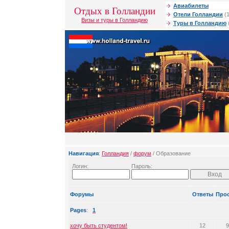
Авиабилеты
Отдых в Голландии
Отели Голландии
(1
Визы и туры в Голландию
Туры в Голландию
Навигация
:
Голландия
/
форум
/ Образование
Логин:
Пароль:
Форумы
Ответы
Про
Pages
:
1
хочу быть студентом!
12
9