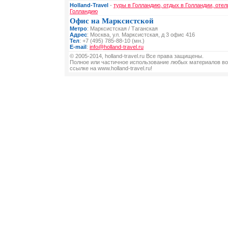
Holland-Travel
-
туры в Голландию, отдых в Голландии, отел
Голландию
Офис на Марксистской
Метро
: Марксистская / Таганская
Адрес
: Москва, ул. Марксистская, д 3 офис 416
Тел
: +7 (495) 785-88-10 (мн.)
E-mail
:
info@holland-travel.ru
© 2005-2014, holland-travel.ru Все права защищены.
Полное или частичное использование любых материалов во
ссылке на www.holland-travel.ru!